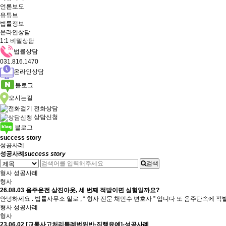
언론보도
유튜브
법률정보
온라인상담
1:1 비밀상담
법률상담
031.816.1470
온라인상담
블로그
오시는길
전화상담
상담신청
블로그
success story
성공사례
성공사례
success story
검색
형사 성공사례
형사
26.08.03
음주운전 삼진아웃, 세 번째 적발이면 실형일까요?
안녕하세요 . 법률사무소 일로 , “ 형사 전문 채민수 변호사 ” 입니다 또 음주단속에 적
형사 성공사례
형사
23.06.02
[교통사고처리특례법위반-집행유예]-성공사례